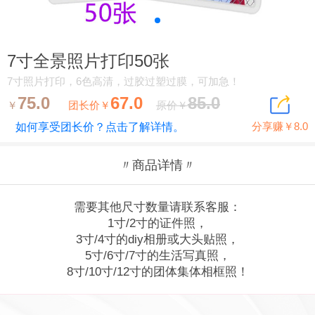
7寸全景照片打印50张
7寸照片打印，6色高清，过胶过塑过膜，可加急！
75.0
67.0
85.0
￥
团长价￥
原价￥
分享赚￥8.0
如何享受团长价？点击了解详情。
〃商品详情〃
需要其他尺寸数量请联系客服：
1寸/2寸的证件照，
3寸/4寸的diy相册或大头贴照，
5寸/6寸/7寸的生活写真照，
8寸/10寸/12寸的团体集体相框照！